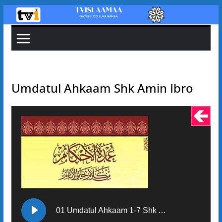
Skip
to
content
Umdatul Ahkaam Shk Amin Ibro
01 Umdatul Ahkaam 1-7 Shk Amin Ibro