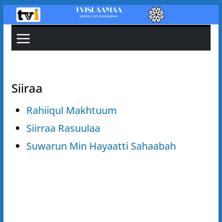
Skip
to
content
Siiraa
Rahiiqul Makhtuum
Siirraa Rasuulaa
Suwarun Min Hayaatti Sahaabah