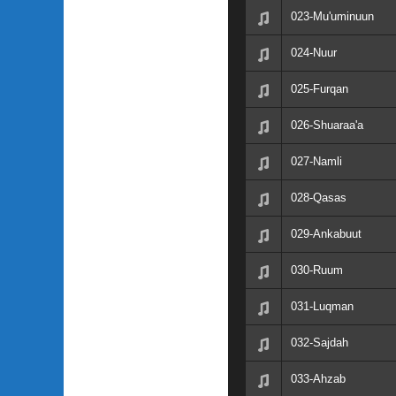
023-Mu'uminuun
024-Nuur
025-Furqan
026-Shuaraa'a
027-Namli
028-Qasas
029-Ankabuut
030-Ruum
031-Luqman
032-Sajdah
033-Ahzab