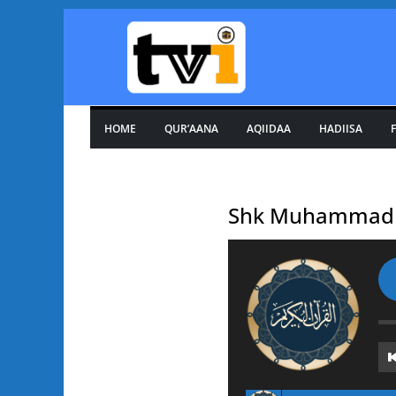
Skip
to
content
HOME
QUR’AANA
AQIIDAA
HADIISA
F
Shk Muhammad H