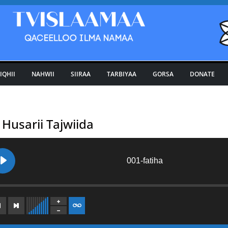
IQHII
NAHWII
SIIRAA
TARBIYAA
GORSA
DONATE
usarii Tajwiida
001-fatiha