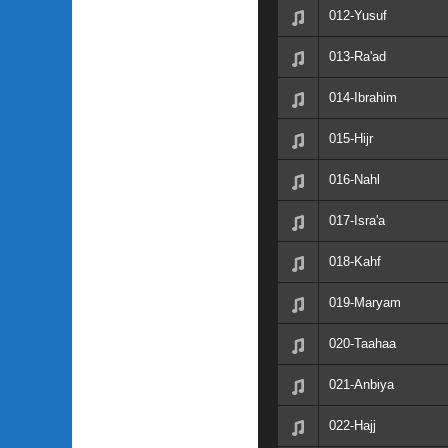
012-Yusuf
013-Ra'ad
014-Ibrahim
015-Hijr
016-Nahl
017-Isra'a
018-Kahf
019-Maryam
020-Taahaa
021-Anbiya
022-Hajj