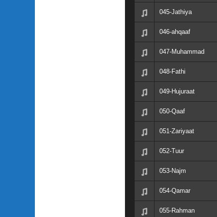
045-Jathiya
046-ahqaaf
047-Muhammad
048-Fathi
049-Hujuraat
050-Qaaf
051-Zariyaat
052-Tuur
053-Najm
054-Qamar
055-Rahman