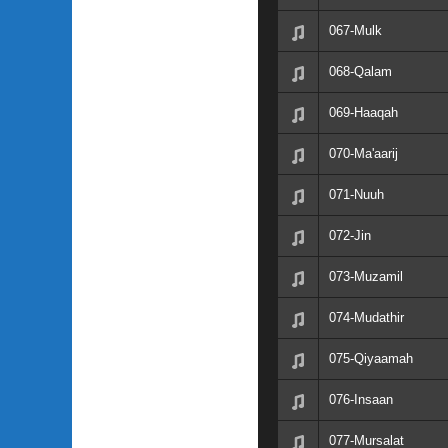
067-Mulk
068-Qalam
069-Haaqah
070-Ma'aarij
071-Nuuh
072-Jin
073-Muzamil
074-Mudathir
075-Qiyaamah
076-Insaan
077-Mursalat