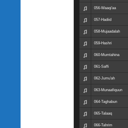
056-Waaqi'aa
057-Hadiid
058-Mujaadalah
059-Hashri
060-Mumtahina
061-Saffi
062-Jumu'ah
063-Munaafiquun
064-Taghabun
065-Talaaq
066-Tahrim