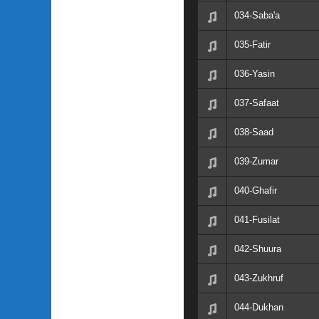
034-Saba'a
035-Fatir
036-Yasin
037-Safaat
038-Saad
039-Zumar
040-Ghafir
041-Fusilat
042-Shuura
043-Zukhruf
044-Dukhan