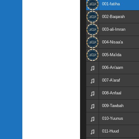
001-fatiha
002-Baqarah
003-ali-Imran
004-Nisaa'a
005-Ma'ida
006-An'aam
007-A'araf
008-Anfaal
009-Tawbah
010-Yuunus
011-Huud